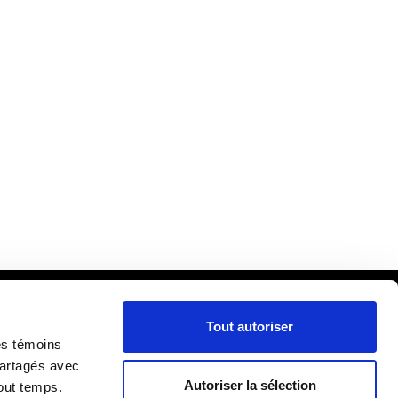
Tout autoriser
cueil
es témoins
ira
partagés avec
Autoriser la sélection
out temps.