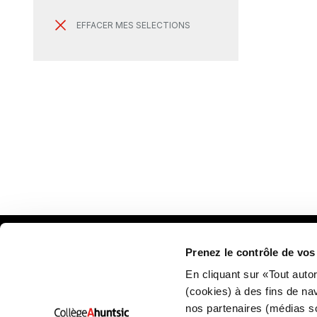
EFFACER MES SELECTIONS
Prenez le contrôle de vo
Plan
En cliquant sur «Tout auto
(cookies) à des fins de na
nos partenaires (médias s