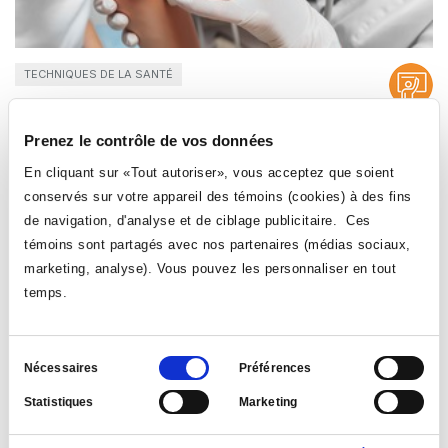
TECHNIQUES DE LA SANTÉ
411-023-XX
Prenez le contrôle de vos données
Échographie musculosquelettique du coude et du
En cliquant sur «Tout autoriser», vous acceptez que soient
poignet
conservés sur votre appareil des témoins (cookies) à des fins
Durée: 7 heures
de navigation, d'analyse et de ciblage publicitaire. Ces
témoins sont partagés avec nos partenaires (médias sociaux,
marketing, analyse). Vous pouvez les personnaliser en tout
temps.
Sélection
Nécessaires
Préférences
du
Statistiques
Marketing
consentement