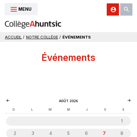
MENU
Aller au contenu
ACCUEIL
/
NOTRE COLLÈGE
/
ÉVÉNEMENTS
Événements
AOÛT 2026
D
L
M
M
J
V
S
26
27
28
29
30
31
1
2
3
4
5
6
7
8