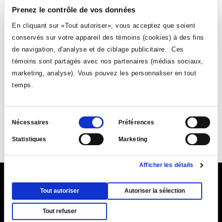
Prenez le contrôle de vos données
RÉSULTAT:
0 ÉVÉNEMENT
En cliquant sur «Tout autoriser», vous acceptez que soient
conservés sur votre appareil des témoins (cookies) à des fins
de navigation, d'analyse et de ciblage publicitaire. Ces
témoins sont partagés avec nos partenaires (médias sociaux,
marketing, analyse). Vous pouvez les personnaliser en tout
temps.
Sélection
Suivez-nous
Nécessaires
Préférences
du
Statistiques
Marketing
Ce
Ce
Ce
Ce
consentement
lien
lien
lien
lien
Afficher les détails
s'ouvrira
s'ouvrira
s'ouvrira
s'ouvrira
dans
dans
dans
dans
Ce
9155, rue Saint-Hubert, Montréal (Québec) H2M 1Y8
une
une
une
une
Tout autoriser
Autoriser la sélection
lien
Ce
Plan du Collège (PDF)
nouvelle
nouvelle
|
Annuaire
nouvelle
|
Coordonnées et
nouvelle
s'ouvr
Tout refuser
lien
fenêtre
horaires d'accueil
fenêtre
fenêtre
fenêtre
dans