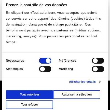
Prenez le contrôle de vos données
RÉSULTAT:
0 ÉVÉNEMENT
En cliquant sur «Tout autoriser», vous acceptez que soient
conservés sur votre appareil des témoins (cookies) à des fins
de navigation, d'analyse et de ciblage publicitaire. Ces
témoins sont partagés avec nos partenaires (médias sociaux,
marketing, analyse). Vous pouvez les personnaliser en tout
temps.
Sélection
Suivez-nous
Nécessaires
Préférences
du
Statistiques
Marketing
Ce
Ce
Ce
Ce
consentement
lien
lien
lien
lien
Afficher les détails
s'ouvrira
s'ouvrira
s'ouvrira
s'ouvrira
dans
dans
dans
dans
Ce
9155, rue Saint-Hubert, Montréal (Québec) H2M 1Y8
une
une
une
une
Tout autoriser
Autoriser la sélection
lien
Ce
Plan du Collège (PDF)
nouvelle
nouvelle
|
Annuaire
nouvelle
|
Coordonnées et
nouvelle
s'ouvr
Tout refuser
lien
fenêtre
horaires d'accueil
fenêtre
fenêtre
fenêtre
dans