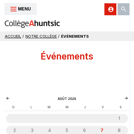
MENU
Aller au contenu
ACCUEIL
/
NOTRE COLLÈGE
/
ÉVÉNEMENTS
Événements
AOÛT 2026
D
L
M
M
J
V
S
26
27
28
29
30
31
1
2
3
4
5
6
7
8