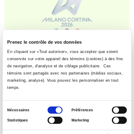
Prenez le contrôle de vos données
En cliquant sur «Tout autoriser», vous acceptez que soient
conservés sur votre appareil des témoins (cookies) à des fins
SPORTS
EMPLOYÉ·ES
de navigation, d'analyse et de ciblage publicitaire. Ces
Diffusion des Jeux olympiques à l'Agora
témoins sont partagés avec nos partenaires (médias sociaux,
marketing, analyse). Vous pouvez les personnaliser en tout
Le 5 février 2026
| par: Direction des affaires étudiantes
temps.
Le Collège diffusera en continu les Jeux olympiques de
Milano-Cortina, du 6 au 22 février 2026 à l’Agora.
Sélection
Nécessaires
Préférences
du
LIRE LA NOUVELLE
Statistiques
Marketing
consentement