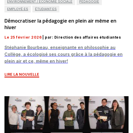
ENVIRONNEMENT / ÉCONOMIE SOCIALE
PÉDAGOGIE
EMPLOYÉ·ES
ÉTUDIANT·ES
Démocratiser la pédagogie en plein air même en
hiver
Le 25 février 2026
| par: Direction des affaires étudiantes
Stéphanie Bourbeau, enseignante en philosophie au
Collège, a écologisé ses cours grâce à la pédagogie en
plein air et ce, même en hiver!
LIRE LA NOUVELLE