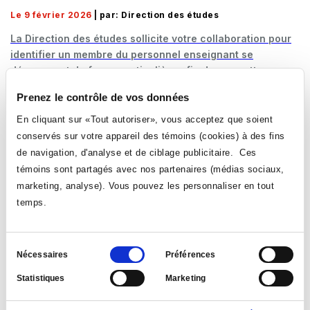
Le 9 février 2026
| par: Direction des études
La Direction des études sollicite votre collaboration pour
identifier un membre du personnel enseignant se
démarquant de façon particulière afin de soumettre sa
candidature pour recevoir la Mention d’honneur 2026 de
Prenez le contrôle de vos données
l’AQPC.
En cliquant sur «Tout autoriser», vous acceptez que soient
LIRE LA NOUVELLE
conservés sur votre appareil des témoins (cookies) à des fins
de navigation, d'analyse et de ciblage publicitaire. Ces
témoins sont partagés avec nos partenaires (médias sociaux,
marketing, analyse). Vous pouvez les personnaliser en tout
temps.
Sélection
Nécessaires
Préférences
du
Statistiques
Marketing
consentement