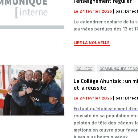
l'enseignement régulier
Le 24 février 2025
| par: Dire
Le calendrier scolaire de la 
journées perdues des 13 et 1
LIRE LA NOUVELLE
COLLÈGE
COMMUNIQUÉS ET NO
Le Collège Ahuntsic : un m
et la réussite
Le 24 février 2025
| par: Dire
En tant qu’établissement d’e
réussite de sa population étu
peloton de tête des cégeps l
mettons en œuvre pour favoris
à ses plus hauts niveaux.