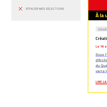
EFFACER MES SELECTIONS
À la 
COLLÈ
Créati
Le 16 a
Sous l
d’Arch
du Qué
verra 
LIRE L