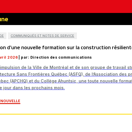
une
GE
COMMUNIQUÉS ET NOTES DE SERVICE
on d’une nouvelle formation sur la construction résilien
vril 2026
| par: Direction des communications
’impulsion de la Ville de Montréal et de son groupe de travail st
itecture Sans Frontières Québec (ASFQ), de l’Association des pr
bec (APCHQ) et du Collège Ahuntsic, une toute nouvelle formati
le jour dans les prochains mois.
A NOUVELLE