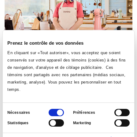
Prenez le contrôle de vos données
En cliquant sur «Tout autoriser», vous acceptez que soient
CULTUREL
EMPLOYÉ·ES
conservés sur votre appareil des témoins (cookies) à des fins
de navigation, d'analyse et de ciblage publicitaire. Ces
Lorsque géographie et pâtisserie se rencontrent
témoins sont partagés avec nos partenaires (médias sociaux,
Le 9 septembre 2025
| par: Direction des communications
marketing, analyse). Vous pouvez les personnaliser en tout
temps.
Dominic Ménard-Bilodeau, enseignant en géographie au
Collège et pâtissier amateur, a été l’une des dix personnes
retenues à l’échelle du Canada pour participer à la
Sélection
compétition culinaire télévisée
The Great Canadian Baking
Nécessaires
Préférences
du
Show
.
Statistiques
Marketing
consentement
LIRE LA NOUVELLE