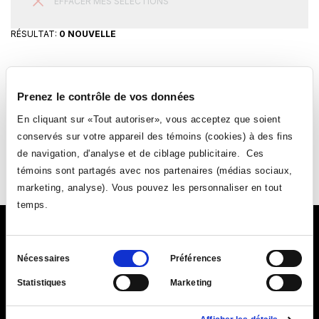
EFFACER MES SELECTIONS
RÉSULTAT:
0 NOUVELLE
Prenez le contrôle de vos données
En cliquant sur «Tout autoriser», vous acceptez que soient
conservés sur votre appareil des témoins (cookies) à des fins
Suivez-nous
de navigation, d'analyse et de ciblage publicitaire. Ces
témoins sont partagés avec nos partenaires (médias sociaux,
Ce
Ce
Ce
Ce
marketing, analyse). Vous pouvez les personnaliser en tout
lien
lien
lien
lien
temps.
s'ouvrira
s'ouvrira
s'ouvrira
s'ouvrira
dans
dans
dans
dans
Ce
9155, rue Saint-Hubert, Montréal (Québec) H2M 1Y8
une
une
une
une
Sélection
lien
Nécessaires
Préférences
Ce
Plan du Collège (PDF)
nouvelle
nouvelle
|
Annuaire
nouvelle
|
Coordonnées et
nouvelle
du
s'ouvr
lien
fenêtre
horaires d'accueil
fenêtre
fenêtre
fenêtre
Statistiques
Marketing
consentement
dans
s'ouvrira
une
dans