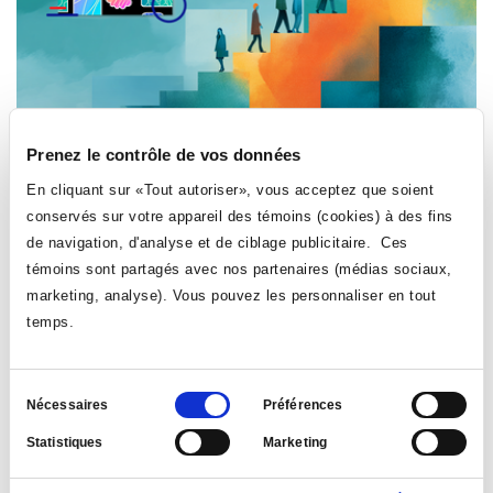
Prenez le contrôle de vos données
PÉDAGOGIE
En cliquant sur «Tout autoriser», vous acceptez que soient
Appel de communications en prévision du 45e
conservés sur votre appareil des témoins (cookies) à des fins
colloque annuel de l’AQPC
de navigation, d'analyse et de ciblage publicitaire. Ces
Le 2 décembre 2025
| par: Service du soutien à
témoins sont partagés avec nos partenaires (médias sociaux,
l'apprentissage et du développement pédagogique (SSADP)
marketing, analyse). Vous pouvez les personnaliser en tout
Le colloque annuel de la pédagogie collégiale accueille la
temps.
communauté chaque année en juin pour des conférences
inspirantes et des partages de pratiques. L'AQPC organise
Sélection
son 45e colloque du 3 juin au 5 juin 2026 au Cégep
Nécessaires
Préférences
Drummond sous le thème : Pour une suite audacieuse.
du
Statistiques
Marketing
consentement
LIRE LA NOUVELLE