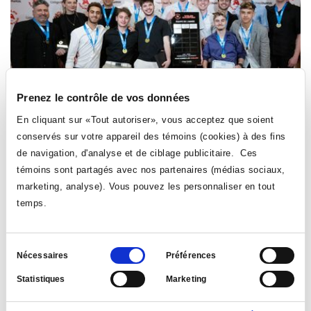
Prenez le contrôle de vos données
En cliquant sur «Tout autoriser», vous acceptez que soient
conservés sur votre appareil des témoins (cookies) à des fins
de navigation, d'analyse et de ciblage publicitaire. Ces
SPORTS
témoins sont partagés avec nos partenaires (médias sociaux,
Honneur et fierté lors du gala annuel des Aigles
marketing, analyse). Vous pouvez les personnaliser en tout
temps.
Le 7 mai 2025
| par: Direction des affaires étudiantes
Le 2 mai dernier, les personnes athlètes et entraineuses,
toutes disciplines confondues, se sont réunies pour clore
Sélection
Nécessaires
Préférences
en beauté la fin de l’année sportive.
du
Statistiques
Marketing
consentement
LIRE LA NOUVELLE