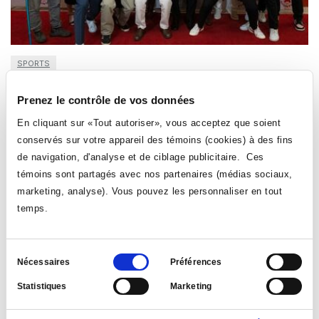
SPORTS
Honneur et fierté lors du gala annuel des Aigles
Prenez le contrôle de vos données
Le 7 mai 2025
| par: Direction des affaires étudiantes
En cliquant sur «Tout autoriser», vous acceptez que soient
Le 2 mai dernier, les personnes athlètes et entraineuses,
conservés sur votre appareil des témoins (cookies) à des fins
toutes disciplines confondues, se sont réunies pour clore
de navigation, d'analyse et de ciblage publicitaire. Ces
en beauté la fin de l’année sportive.
témoins sont partagés avec nos partenaires (médias sociaux,
marketing, analyse). Vous pouvez les personnaliser en tout
LIRE LA NOUVELLE
temps.
Sélection
Nécessaires
Préférences
du
Statistiques
Marketing
consentement