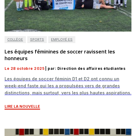
COLLÈGE
SPORTS
EMPLOYÉ·ES
Les équipes féminines de soccer ravissent les
honneurs
Le 28 octobre 2025
| par: Direction des affaires étudiantes
Les équipes de soccer féminin D1 et D2 ont connu un
week-end faste qui les a propulsées vers de grandes
distinctions, mais surtout, vers les plus hautes aspirations.
LIRE LA NOUVELLE