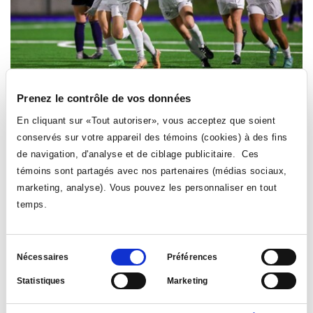
Prenez le contrôle de vos données
SPORTS
EMPLOYÉ·ES
En cliquant sur «Tout autoriser», vous acceptez que soient
Les Aigles en finale au championnat canadien de
conservés sur votre appareil des témoins (cookies) à des fins
soccer féminin
de navigation, d'analyse et de ciblage publicitaire. Ces
Le 8 novembre 2024
| par: Direction des affaires étudiantes
témoins sont partagés avec nos partenaires (médias sociaux,
marketing, analyse). Vous pouvez les personnaliser en tout
L’équipe féminine de soccer a fait montre, encore cette
temps.
année, de son excellence et de ses indéniables aptitudes
en se taillant une place en finale au championnat
canadien de soccer.
Sélection
Nécessaires
Préférences
du
LIRE LA NOUVELLE
Statistiques
Marketing
consentement