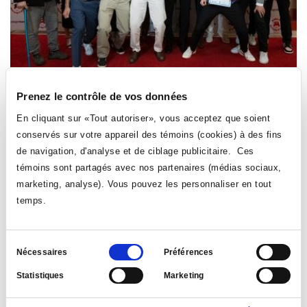
SPORTS
Prenez le contrôle de vos données
Honneur et fierté lors du gala annuel des Aigles
En cliquant sur «Tout autoriser», vous acceptez que soient
conservés sur votre appareil des témoins (cookies) à des fins
Le 7 mai 2025
| par: Direction des affaires étudiantes
de navigation, d'analyse et de ciblage publicitaire. Ces
Le 2 mai dernier, les personnes athlètes et entraineuses,
témoins sont partagés avec nos partenaires (médias sociaux,
toutes disciplines confondues, se sont réunies pour clore
marketing, analyse). Vous pouvez les personnaliser en tout
en beauté la fin de l’année sportive.
temps.
LIRE LA NOUVELLE
Sélection
Nécessaires
Préférences
du
Statistiques
Marketing
consentement