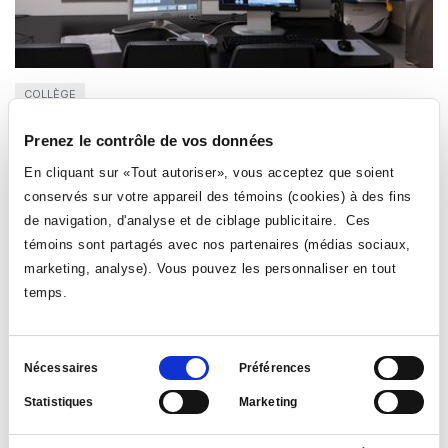
COLLÈGE
Le Collège Ahuntsic inaugure ses nouveaux
Prenez le contrôle de vos données
laboratoires de Technologie de radiodiagnostic
En cliquant sur «Tout autoriser», vous acceptez que soient
Le 12 mai 2026
| par: Direction des communications
conservés sur votre appareil des témoins (cookies) à des fins
de navigation, d'analyse et de ciblage publicitaire. Ces
Le jeudi 7 mai dernier, le Collège Ahuntsic a officiellement
témoins sont partagés avec nos partenaires (médias sociaux,
inauguré ses nouveaux laboratoires de radiodiagnostic,
marquant une étape importante dans l’évolution de ce
marketing, analyse). Vous pouvez les personnaliser en tout
programme phare. Cette soirée a permis de découvrir des
temps.
installations modernisées et des équipements à la fine
pointe de la technologie.
Sélection
Nécessaires
Préférences
LIRE LA NOUVELLE
du
Statistiques
Marketing
consentement