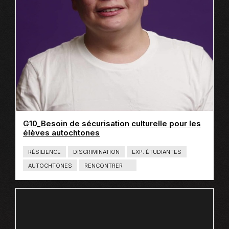
S
G10_Besoin de sécurisation culturelle pour les
élèves autochtones
RÉSILIENCE
DISCRIMINATION
EXP. ÉTUDIANTES
AUTOCHTONES
RENCONTRER
T
Y
P
E
D
E
C
O
N
T