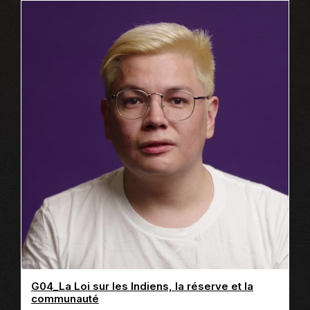
D
E
C
O
N
T
E
N
U
:
L
I
E
N
S
G04_La Loi sur les Indiens, la réserve et la
communauté