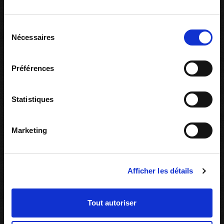
G05_De la communauté autochtone à la ville
Sélection
EXP. ÉTUDIANTES
AUTOCHTONES
RENCONTRER
Nécessaires
T
du
Y
P
consentement
E
D
E
Préférences
C
O
N
T
E
Statistiques
N
U
:
L
I
Marketing
E
N
S
Afficher les détails
Tout autoriser