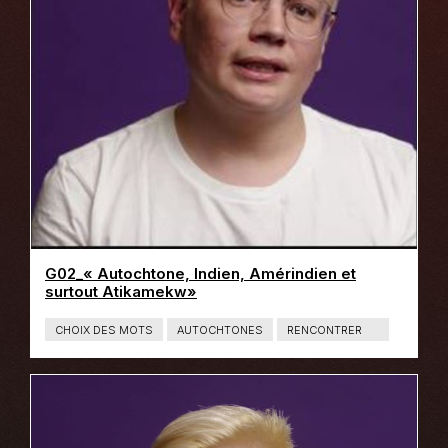
I
E
N
S
G02_« Autochtone, Indien, Amérindien et
surtout Atikamekw»
CHOIX DES MOTS
AUTOCHTONES
RENCONTRER
T
Y
P
E
D
E
C
O
N
T