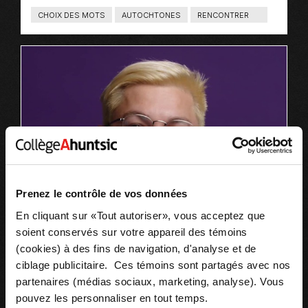
CHOIX DES MOTS
AUTOCHTONES
RENCONTRER
T
Y
P
E
D
E
C
O
N
T
E
N
U
:
L
I
E
N
S
Prenez le contrôle de vos données
En cliquant sur «Tout autoriser», vous acceptez que
soient conservés sur votre appareil des témoins
(cookies) à des fins de navigation, d'analyse et de
ciblage publicitaire. Ces témoins sont partagés avec nos
partenaires (médias sociaux, marketing, analyse). Vous
pouvez les personnaliser en tout temps.