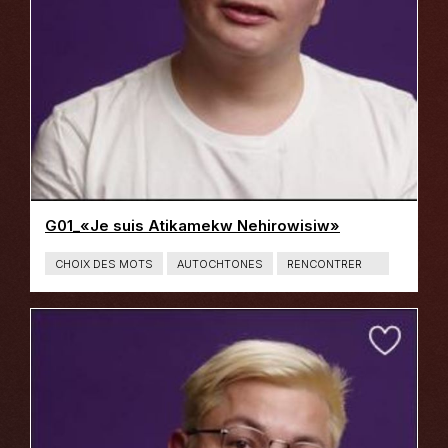
G01_«Je suis Atikamekw Nehirowisiw»
CHOIX DES MOTS
AUTOCHTONES
RENCONTRER
T
Y
P
E
D
E
C
O
N
T
E
N
U
:
L