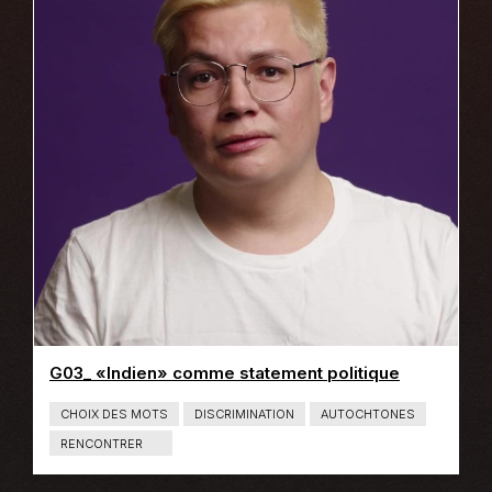
E
N
U
:
L
I
E
N
S
G03_ «Indien» comme statement politique
CHOIX DES MOTS
DISCRIMINATION
AUTOCHTONES
RENCONTRER
T
Y
P
E