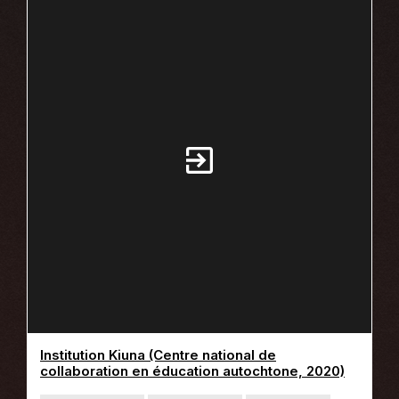
E
fenêtre
C
O
N
T
E
N
U
:
L
I
E
N
S
E
X
T
E
R
N
E
Institution Kiuna (Centre national de
Ce
collaboration en éducation autochtone, 2020)
lien