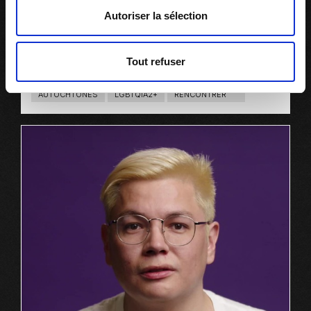
Autoriser la sélection
G07_La bispiritualité avant et après la
Tout refuser
colonisation
AUTOCHTONES
LGBTQIA2+
RENCONTRER
T
Y
P
E
D
E
C
O
N
T
E
N
U
:
L
I
E
N
S