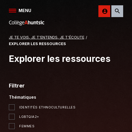
Aller au contenu
MENU
Retour
sur
le
JE TE VOIS, JE T'ENTENDS, JE T'ÉCOUTE
site
EXPLORER LES RESSOURCES
du
College
Explorer les ressources
Ahuntsic
Filtrer
Thématiques
IDENTITÉS ETHNOCULTURELLES
LGBTQIA2+
FEMMES