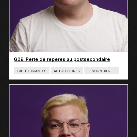
G09_Perte de repères au postsecondaire
EXP. ÉTUDIANTES
AUTOCHTONES
RENCONTRER
T
Y
P
E
D
E
C
O
N
T
E
N
U
:
L
I
E
N