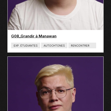
G08_Grandir à Manawan
EXP. ÉTUDIANTES
AUTOCHTONES
RENCONTRER
T
Y
P
E
D
E
C
O
N
T
E
N
U
:
L
I
E
N
S