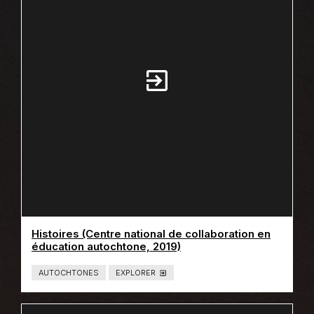
E
N
U
:
L
I
E
N
S
Histoires (Centre national de collaboration en
Ce
éducation autochtone, 2019)
lien
s'ouvrira
AUTOCHTONES
EXPLORER
T
dans
Y
P
une
E
nouvelle
D