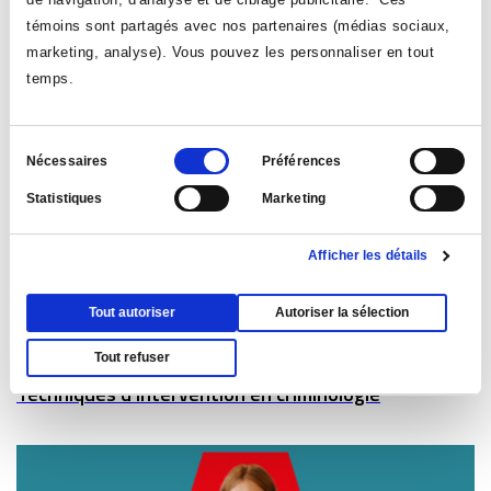
témoins sont partagés avec nos partenaires (médias sociaux,
marketing, analyse). Vous pouvez les personnaliser en tout
310.A0
temps.
Techniques policières
Sélection
Nécessaires
Préférences
du
Statistiques
Marketing
consentement
Afficher les détails
Tout autoriser
Autoriser la sélection
310.B1
Tout refuser
Techniques d’intervention en criminologie