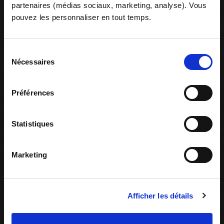
partenaires (médias sociaux, marketing, analyse). Vous
pouvez les personnaliser en tout temps.
Sélection
Nécessaires
du
consentement
Préférences
Statistiques
LA05_L’autisme et
LA06_L'autisme et
les sens : la vue
les sens : l'odorat
Marketing
Afficher les détails