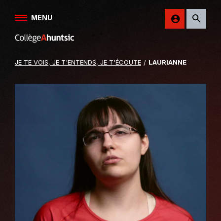
Aller au contenu
MENU
Retour
sur
le
JE TE VOIS, JE T'ENTENDS, JE T'ÉCOUTE
LAURIANNE
site
du
College
Ahuntsic