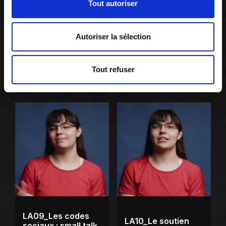
Tout autoriser
Autoriser la sélection
LA07_Se sentir
LA08_Les codes
(enfin) à la bonne
sociaux : soutenir
Tout refuser
place au cégep
le regard
LA09_Les codes
LA10_Le soutien
sociaux : small talk