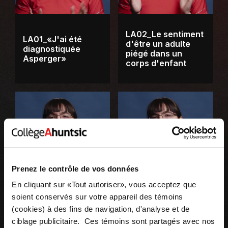
LA02_Le sentiment
LA01_«J'ai été
d'être un adulte
diagnostiquée
piégé dans un
Asperger»
corps d'enfant
Prenez le contrôle de vos données
En cliquant sur «Tout autoriser», vous acceptez que
soient conservés sur votre appareil des témoins
LA03_L'autisme et
LA04_L’autisme et
(cookies) à des fins de navigation, d'analyse et de
la loterie des sens
les sens : l'ouïe
ciblage publicitaire. Ces témoins sont partagés avec nos