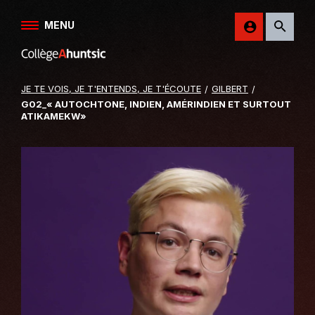
Aller au contenu
MENU
Retour
sur
le
JE TE VOIS, JE T'ENTENDS, JE T'ÉCOUTE
GILBERT
site
G02_« AUTOCHTONE, INDIEN, AMÉRINDIEN ET SURTOUT
du
ATIKAMEKW»
College
Ahuntsic