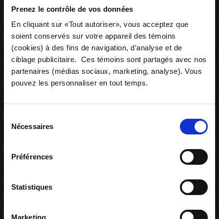
Prenez le contrôle de vos données
En cliquant sur «Tout autoriser», vous acceptez que
soient conservés sur votre appareil des témoins
(cookies) à des fins de navigation, d'analyse et de
Ce
Autochtones 102 (Briser le code: le lexique)
lien
ciblage publicitaire. Ces témoins sont partagés avec nos
s'ouvrira
AUTOCHTONES
REGARDER
partenaires (médias sociaux, marketing, analyse). Vous
T
dans
Y
pouvez les personnaliser en tout temps.
P
une
E
nouvelle
D
E
fenêtre
C
O
Sélection
N
T
Nécessaires
du
E
N
consentement
U
:
L
Préférences
I
E
N
S
E
Statistiques
X
T
E
R
N
Marketing
E