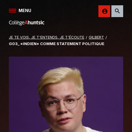
Aller au contenu
MENU
Retour
sur
le
JE TE VOIS, JE T'ENTENDS, JE T'ÉCOUTE
GILBERT
site
G03_ «INDIEN» COMME STATEMENT POLITIQUE
du
College
Ahuntsic