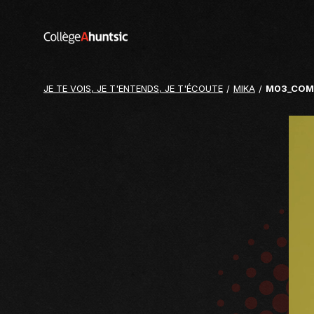
Aller au contenu
Retour
sur
le
site
JE TE VOIS, JE T'ENTENDS, JE T'ÉCOUTE
MIKA
M03_COMI
du
College
Ahuntsic