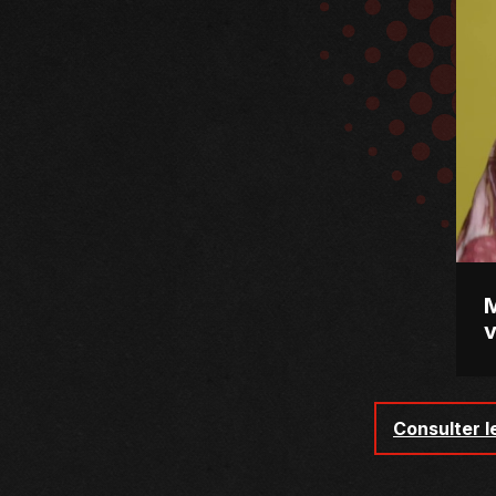
M
v
Consulter l