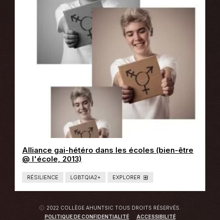
:
L
I
E
N
S
E
X
T
E
R
N
E
Alliance gai-hétéro dans les écoles (bien-être
Ce
@ l'école, 2013)
lien
s'ouvrira
RÉSILIENCE
LGBTQIA2+
EXPLORER
T
dans
Y
P
une
E
nouvelle
D
2022 COLLÈGE AHUNTSIC TOUS DROITS RÉSERVÉS.
E
fenêtre
C
POLITIQUE DE CONFIDENTIALITÉ
ACCESSIBILITÉ