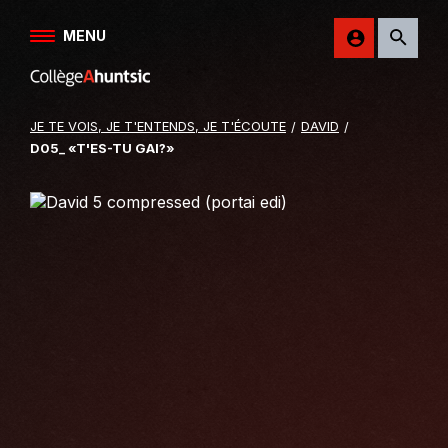
Aller au contenu
MENU
Retour
sur
le
JE TE VOIS, JE T'ENTENDS, JE T'ÉCOUTE
DAVID
site
D05_ «T'ES-TU GAI?»
du
College
Ahuntsic