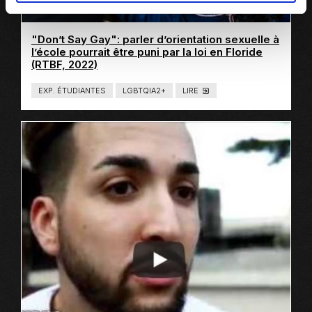
"Don’t Say Gay": parler d’orientation sexuelle à
l’école pourrait être puni par la loi en Floride
Ce
(RTBF, 2022)
lien
s'ouvrira
EXP. ÉTUDIANTES
LGBTQIA2+
LIRE
T
dans
Y
P
une
E
nouvelle
D
E
fenêtre
C
O
N
T
E
N
U
:
L
I
E
N
S
E
X
T
E
R
N
E