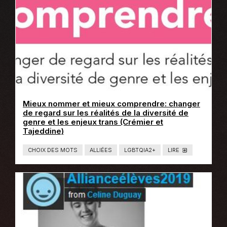
T
E
R
N
E
Mieux nommer et mieux comprendre: changer
de regard sur les réalités de la diversité de
genre et les enjeux trans (Crémier et
Ce
Tajeddine)
lien
s'ouvrira
CHOIX DES MOTS
ALLIÉES
LGBTQIA2+
LIRE
T
dans
Y
P
une
E
nouvelle
D
E
fenêtre
C
O
N
T
E
N
U