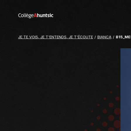
Aller au contenu
Retour
sur
le
site
JE TE VOIS, JE T'ENTENDS, JE T'ÉCOUTE
BIANCA
B15_ME
du
College
Ahuntsic