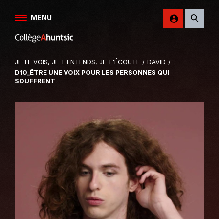
Aller au contenu
MENU
Retour
sur
le
JE TE VOIS, JE T'ENTENDS, JE T'ÉCOUTE
DAVID
site
D10_ÊTRE UNE VOIX POUR LES PERSONNES QUI
du
SOUFFRENT
College
Ahuntsic