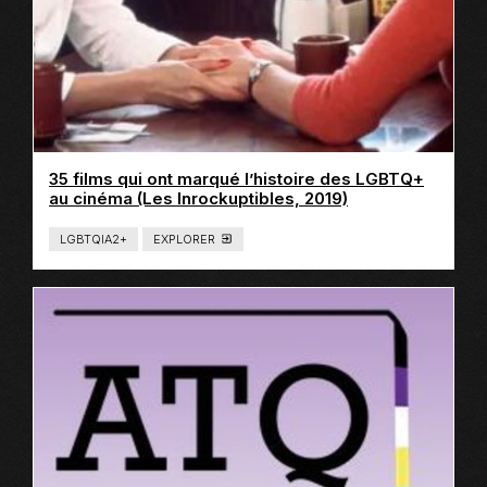
E
35 films qui ont marqué l’histoire des LGBTQ+
Ce
au cinéma (Les Inrockuptibles, 2019)
lien
s'ouvrira
LGBTQIA2+
EXPLORER
T
dans
Y
P
une
E
nouvelle
D
E
fenêtre
C
O
N
T
E
N
U
:
L
I
E
N
S