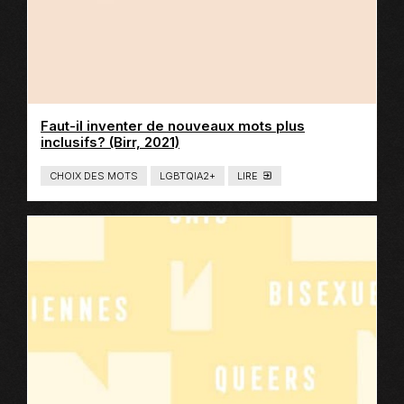
Faut-il inventer de nouveaux mots plus
Ce
inclusifs? (Birr, 2021)
lien
s'ouvrira
CHOIX DES MOTS
LGBTQIA2+
LIRE
T
dans
Y
P
une
E
nouvelle
D
E
fenêtre
C
O
N
T
E
N
U
:
L
I
E
N
S
E
X