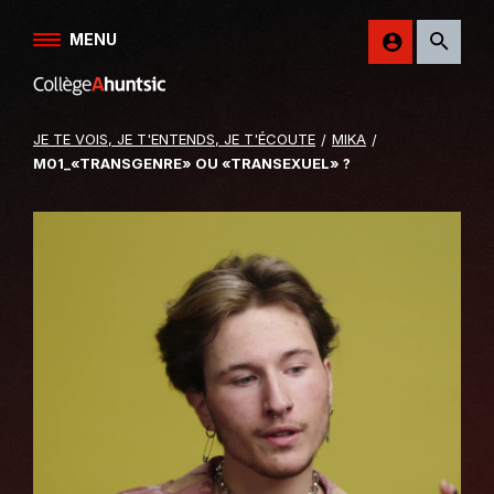
Aller au contenu
MENU
Retour
sur
le
JE TE VOIS, JE T'ENTENDS, JE T'ÉCOUTE
MIKA
site
M01_«TRANSGENRE» OU «TRANSEXUEL» ?
du
College
Ahuntsic