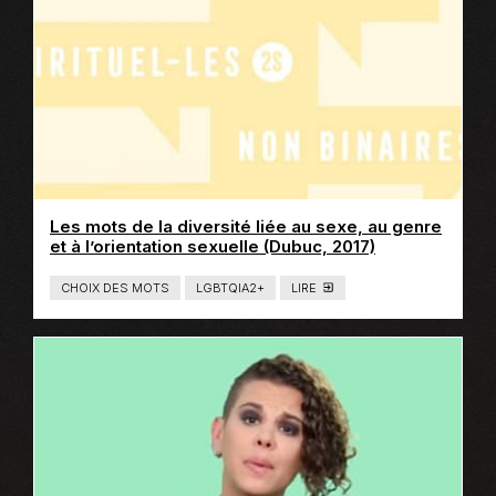
T
E
R
N
E
Les mots de la diversité liée au sexe, au genre
Ce
et à l’orientation sexuelle (Dubuc, 2017)
lien
s'ouvrira
CHOIX DES MOTS
LGBTQIA2+
LIRE
T
dans
Y
P
une
E
nouvelle
D
E
fenêtre
C
O
N
T
E
N
U
:
L
I