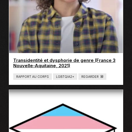
T
E
R
N
E
Transidentité et dysphorie de genre (France 3
Ce
Nouvelle-Aquitaine, 2021)
lien
s'ouvrira
RAPPORT AU CORPS
LGBTQIA2+
REGARDER
T
dans
Y
P
une
E
nouvelle
D
E
fenêtre
C
O
N
T
E
N
U
:
L
I