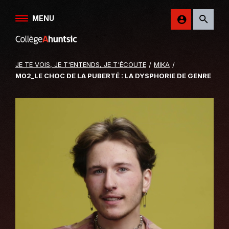
Aller au contenu
MENU
Retour
sur
le
JE TE VOIS, JE T'ENTENDS, JE T'ÉCOUTE
MIKA
site
M02_LE CHOC DE LA PUBERTÉ : LA DYSPHORIE DE GENRE
du
College
Ahuntsic