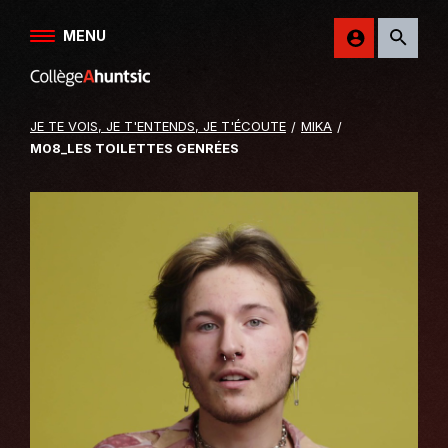
Aller au contenu
MENU
Retour
sur
le
JE TE VOIS, JE T'ENTENDS, JE T'ÉCOUTE
MIKA
site
M08_LES TOILETTES GENRÉES
du
College
Ahuntsic