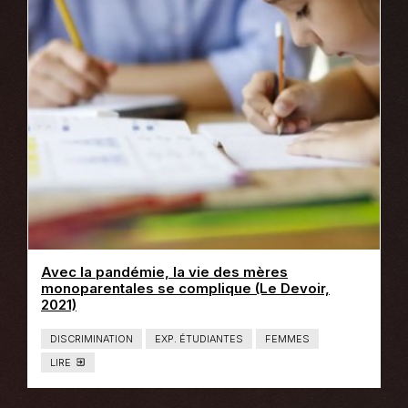
:
L
I
E
N
S
E
X
T
E
R
N
E
Avec la pandémie, la vie des mères
monoparentales se complique (Le Devoir,
Ce
2021)
lien
s'ouvrira
DISCRIMINATION
EXP. ÉTUDIANTES
FEMMES
dans
LIRE
T
une
Y
nouvelle
P
E
fenêtre