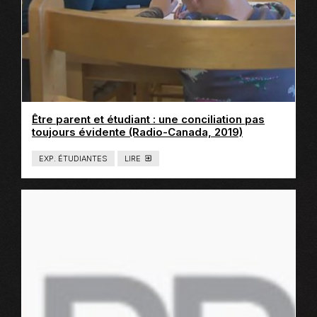
N
E
Être parent et étudiant : une conciliation pas
Ce
toujours évidente (Radio-Canada, 2019)
lien
s'ouvrira
EXP. ÉTUDIANTES
LIRE
T
dans
Y
P
une
E
nouvelle
D
E
fenêtre
C
O
N
T
E
N
U
:
L
I
E
N
S