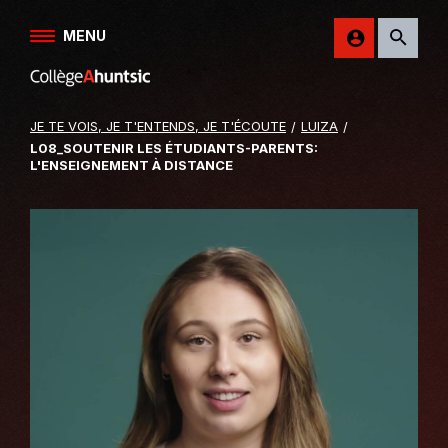
Aller au contenu
MENU
Retour
sur
le
JE TE VOIS, JE T'ENTENDS, JE T'ÉCOUTE
LUIZA
site
L08_SOUTENIR LES ÉTUDIANTS-PARENTS:
du
L'ENSEIGNEMENT À DISTANCE
College
Ahuntsic