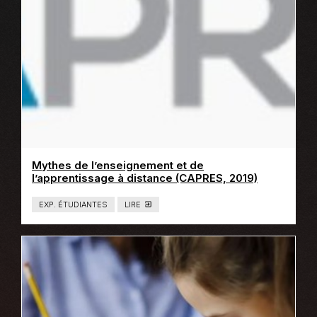
E
X
T
E
R
N
E
Mythes de l’enseignement et de
Ce
l’apprentissage à distance (CAPRES, 2019)
lien
s'ouvrira
EXP. ÉTUDIANTES
LIRE
T
dans
Y
P
une
E
nouvelle
D
E
fenêtre
C
O
N
T
E
N
U