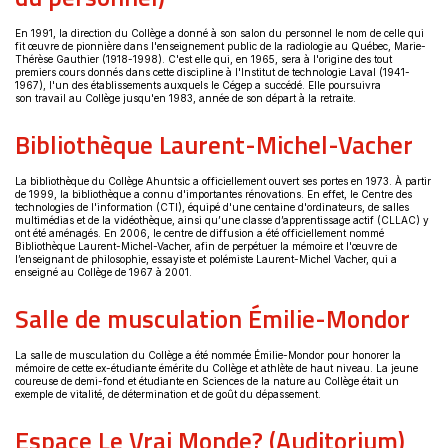
En 1991, la direction du Collège a donné à son salon du personnel le nom de celle qui
fit œuvre de pionnière dans l'enseignement public de la radiologie au Québec, Marie-
Thérèse Gauthier (1918-1998). C'est elle qui, en 1965, sera à l'origine des tout
premiers cours donnés dans cette discipline à l'Institut de technologie Laval (1941-
1967), l'un des établissements auxquels le Cégep a succédé. Elle poursuivra
son travail au Collège jusqu'en 1983, année de son départ à la retraite.
Bibliothèque Laurent-Michel-Vacher
La bibliothèque du Collège Ahuntsic a officiellement ouvert ses portes en 1973. À partir
de 1999, la bibliothèque a connu d'importantes rénovations. En effet, le Centre des
technologies de l'information (CTI), équipé d'une centaine d'ordinateurs, de salles
multimédias et de la vidéothèque, ainsi qu’une classe d’apprentissage actif (CLLAC) y
ont été aménagés. En 2006, le centre de diffusion a été officiellement nommé
Bibliothèque Laurent-Michel-Vacher, afin de perpétuer la mémoire et l'œuvre de
l’enseignant de philosophie, essayiste et polémiste Laurent-Michel Vacher, qui a
enseigné au Collège de 1967 à 2001.
Salle de musculation Émilie-Mondor
La salle de musculation du Collège a été nommée Émilie-Mondor pour honorer la
mémoire de cette ex-étudiante émérite du Collège et athlète de haut niveau. La jeune
coureuse de demi-fond et étudiante en Sciences de la nature au Collège était un
exemple de vitalité, de détermination et de goût du dépassement.
Espace Le Vrai Monde? (Auditorium)