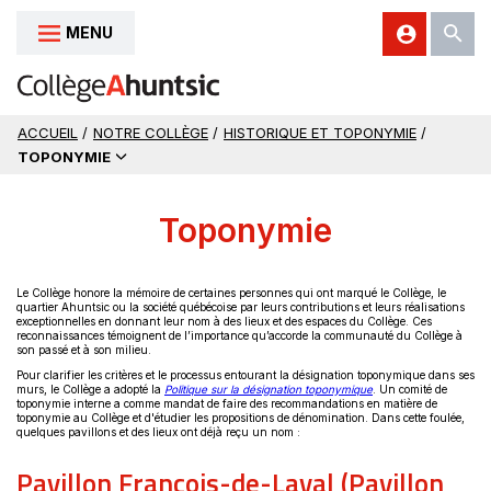
MENU
Aller au contenu
ACCUEIL
/
NOTRE COLLÈGE
/
HISTORIQUE ET TOPONYMIE
/
TOPONYMIE
Toponymie
Le Collège honore la mémoire de certaines personnes qui ont marqué le Collège, le
quartier Ahuntsic ou la société québécoise par leurs contributions et leurs réalisations
exceptionnelles en donnant leur nom à des lieux et des espaces du Collège. Ces
reconnaissances témoignent de l’importance qu’accorde la communauté du Collège à
son passé et à son milieu.
Pour clarifier les critères et le processus entourant la désignation toponymique dans ses
Ce
murs, le Collège a adopté la
Politique sur la désignation toponymique
. Un comité de
lien
toponymie interne a comme mandat de faire des recommandations en matière de
s'ouvrira
toponymie au Collège et d'étudier les propositions de dénomination. Dans cette foulée,
dans
quelques pavillons et des lieux ont déjà reçu un nom :
une
nouvelle
Pavillon François-de-Laval (Pavillon
fenêtre