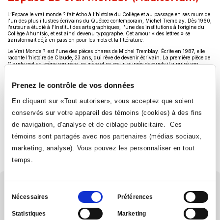
L’Espace le vrai monde ? fait écho à l’histoire du Collège et au passage en ses murs de
l’un des plus illustres écrivains du Québec contemporain, Michel Tremblay. Dès 1960,
l’auteur a étudié à l’Institut des arts graphiques, l’une des institutions à l’origine du
Collège Ahuntsic, et est ainsi devenu typographe. Cet amour « des lettres » se
transformait déjà en passion pour les mots et la littérature.
Le Vrai Monde ? est l’une des pièces phares de Michel Tremblay. Écrite en 1987, elle
raconte l’histoire de Claude, 23 ans, qui rêve de devenir écrivain. La première pièce de
Claude met en scène son père, sa mère et sa sœur, auprès desquels il a puisé son
inspiration. Ses personnages prennent vie et côtoient leurs modèles; une fascinante
confrontation s’ensuit, où s’agite la multiplicité des perceptions et des réalités. Où est le
vrai? Où est le faux? Chacun a une perception de la réalité qui lui est propre. Le Vrai
Prenez le contrôle de vos données
monde? fait écho aux chemins mystérieux de la création. Quelle image forte pour
désigner une salle dédiée aux arts de la scène, tout médium confondu.
En cliquant sur «Tout autoriser», vous acceptez que soient
L'Espace le vrai monde? se veut également un miroir de la communauté du Collège où
conservés sur votre appareil des témoins (cookies) à des fins
les origines, le parcours et l’âge de ses membres sont des plus divers. Une mixité riche
et colorée où l’expression artistique et culturelle exprime ces influences et reflète cette
de navigation, d'analyse et de ciblage publicitaire. Ces
réalité. Par ailleurs, le choix du mot « Espace » pour accompagner Le Vrai Monde ? fait
référence à un lieu ouvert à l’ensemble des modes d’expressions artistiques, que ce soit
témoins sont partagés avec nos partenaires (médias sociaux,
le théâtre, la danse, le chant ou d’autres formes d’art.
marketing, analyse). Vous pouvez les personnaliser en tout
Une cérémonie officielle pour désigner l’auditorium du Collège a eu lieu le 19 octobre
e
2017, au cours de l’année du 50
anniversaire de l’établissement, en présence de
temps.
l’auteur.
Sélection
Documentation
Nécessaires
Préférences
du
Statistiques
Marketing
consentement