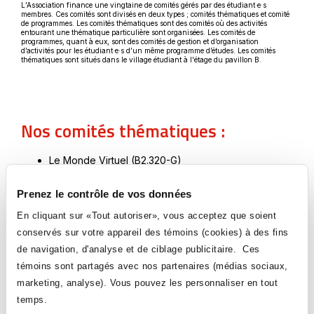
L’Association finance une vingtaine de comités gérés par des étudiant·e·s
membres. Ces comités sont divisés en deux types ; comités thématiques et comité
de programmes. Les comités thématiques sont des comités où des activités
entourant une thématique particulière sont organisées. Les comités de
programmes, quant à eux, sont des comités de gestion et d’organisation
d’activités pour les étudiant·e·s d’un même programme d’études. Les comités
thématiques sont situés dans le village étudiant à l'étage du pavillon B.
Nos comités thématiques :
Le Monde Virtuel (B2.320-G)
Le JAM (B2.320-F)
Prenez le contrôle de vos données
Impro Ahuntsic (B2.320-E)
En cliquant sur «Tout autoriser», vous acceptez que soient
conservés sur votre appareil des témoins (cookies) à des fins
Espace Fine (B2.320-A)
de navigation, d'analyse et de ciblage publicitaire. Ces
La Crypte (B2.320-B)
témoins sont partagés avec nos partenaires (médias sociaux,
marketing, analyse). Vous pouvez les personnaliser en tout
En collaboration avec la vie
temps.