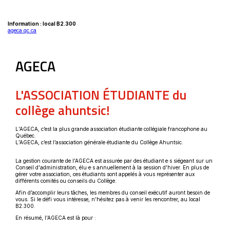
Information : local B2.300
Ce
ageca.qc.ca
lien
s'ouvrira
dans
une
AGECA
nouvelle
fenêtre
L'ASSOCIATION ÉTUDIANTE du
collège ahuntsic!
L’AGECA, c’est la plus grande association étudiante collégiale francophone au
Québec.
L’AGECA, c’est l’association générale étudiante du Collège Ahuntsic.
La gestion courante de l’AGECA est assurée par des étudiant·e·s siégeant sur un
Conseil d'administration, élu·e·s annuellement à la session d’hiver. En plus de
gérer votre association, ces étudiants sont appelés à vous représenter aux
différents comités ou conseils du Collège.
Afin d’accomplir leurs tâches, les membres du conseil exécutif auront besoin de
vous. Si le défi vous intéresse, n’hésitez pas à venir les rencontrer, au local
B2.300.
En résumé, l’AGECA est là pour :