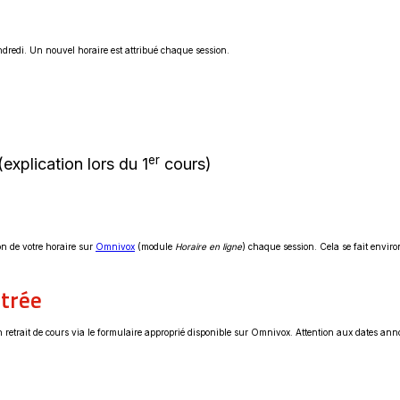
vendredi. Un nouvel horaire est attribué chaque session.
er
(explication lors du 1
cours)
Ce
on de votre horaire sur
Omnivox
(module
Horaire en ligne
) chaque session. Cela se fait environ
lien
s'ouvrira
dans
ntrée
une
nouvelle
fenêtre
 retrait de cours via le formulaire approprié disponible sur Omnivox. Attention aux dates ann