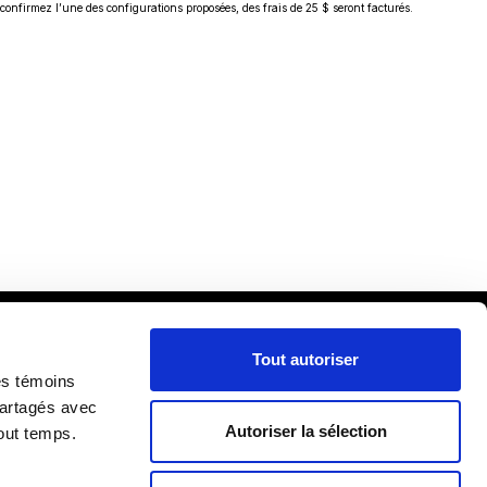
confirmez l’une des configurations proposées, des frais de 25 $ seront facturés.
Tout autoriser
cueil
es témoins
ira
partagés avec
Autoriser la sélection
out temps.
lle
RIÈRE