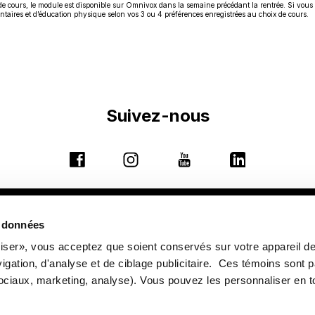
 de cours, le module est disponible sur Omnivox dans la semaine précédant la rentrée. Si vous 
ntaires et d’éducation physique selon vos 3 ou 4 préférences enregistrées au choix de cours.
Suivez-nous
Ce
Ce
Ce
Ce
lien
lien
lien
lien
s'ouvrira
s'ouvrira
s'ouvrira
s'ouvrira
dans
dans
dans
dans
Ce
9155, rue Saint-Hubert, Montréal (Québec) H2M 1Y8
s données
une
une
une
une
lien
Ce
 du Collège (PDF)
nouvelle
|
Annuaire
nouvelle
|
Coordonnées et horaires d'ac
nouvelle
nouvelle
riser», vous acceptez que soient conservés sur votre appareil d
s'ouvr
lien
fenêtre
fenêtre
fenêtre
fenêtre
vigation, d'analyse et de ciblage publicitaire. Ces témoins sont 
dans
s'ouvrira
ociaux, marketing, analyse). Vous pouvez les personnaliser en t
une
dans
MESURES
HARCÈLEMENT
nouve
D'URGENCE
une
CAR
INTERVENTION