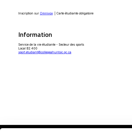
Ce
Inscription sur
Omnivox
| Carte étudiante obligatoire
lien
s'ouvrira
dans
une
Information
nouvelle
fenêtre
Service de la vie étudiante - Secteur des sports
Local B2.400
sport.etudiant@collegeahuntsic.qc.ca