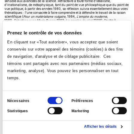
sensible aux avancées de la science. Réfractaire à toute forme d'idéalisme,
d'irrationalisme, de métaphysique, tant du point de vue philosophique que du point de
vue politique, à partir des années 1980, sa réflexion suivra essentiellement deux voies
thématiques : l'une consacrée à faire comprendre et à défendre le travail de la raison
scientifique (
Pour un matérialisme vulgaire
, 1984,
L'empire du moderne
,
1989,
Entretiens avec Mario Bunge
, 1993,
La passion du réel,
1998), l'autre à
dénoncer les vieilles idéologies politiques, particulièrement le nationalisme (
Un
Canabec libre
, 1991,
Une triste histoire et autres petits écrits politiques,
2001).
Prenez le contrôle de vos données
Soucieux d'exercer son enseignement en conformité avec ses convictions aussi bien
qu'avec son tempérament libre et bricoleur, il a également produit un matériel
En cliquant sur «Tout autoriser», vous acceptez que soient
didactique qui, non traditionnel dans sa forme, fait écho à sa pédagogie ouverte et à
son rationalisme philosophique (
Histoire d'idées
, 1994,
Découvrons la philosophie avec
conservés sur votre appareil des témoins (cookies) à des fins
François Hertel,
1995,
Débats philosophiques,
2002).
de navigation, d'analyse et de ciblage publicitaire. Ces
Bars, cafés, restos. Scènes de la vie urbaine
(2005) et
Dialogues en ruine
(1996)
méritent une place à part dans sa bibliographie. Ils sont le fruit de l'amitié, une amitié
témoins sont partagés avec nos partenaires (médias sociaux,
profonde, surtout dans le cas de Jean Papineau (1950-1995), qui avait été à la fois son
collègue et son interlocuteur le plus stimulant.
marketing, analyse). Vous pouvez les personnaliser en tout
temps.
Biographie produite par Giovanni Calabrese
Sélection
Nécessaires
Préférences
du
Statistiques
Marketing
consentement
Suivez-nous
Ce
Ce
Ce
Ce
Afficher les détails
lien
lien
lien
lien