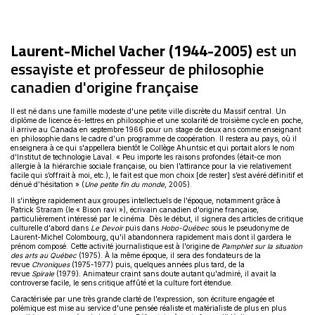
Ce
lien
s'ouvrira
dans
une
Laurent-Michel Vacher (1944-2005)
est un
nouvelle
fenêtre
essayiste et professeur de philosophie
canadien d'origine française
Il est né dans une famille modeste d'une petite ville discrète du Massif central. Un
diplôme de licence ès-lettres en philosophie et une scolarité de troisième cycle en poche,
il arrive au Canada en septembre 1966 pour un stage de deux ans comme enseignant
en philosophie dans le cadre d’un programme de coopération. Il restera au pays, où il
enseignera à ce qui s'appellera bientôt le Collège Ahuntsic et qui portait alors le nom
d'Institut de technologie Laval. « Peu importe les raisons profondes (était-ce mon
allergie à la hiérarchie sociale française, ou bien l’attirance pour la vie relativement
facile qui s’offrait à moi, etc.), le fait est que mon choix [de rester] s’est avéré définitif et
dénué d’hésitation » (
Une petite fin du monde
, 2005).
Il s'intègre rapidement aux groupes intellectuels de l'époque, notamment grâce à
Patrick Straram (le « Bison ravi »), écrivain canadien d'origine française,
particulièrement intéressé par le cinéma. Dès le début, il signera des articles de critique
culturelle d'abord dans
Le Devoir
puis dans
Hobo-Québec
sous le pseudonyme de
Laurent-Michel Colombourg, qu'il abandonnera rapidement mais dont il gardera le
prénom composé. Cette activité journalistique est à l'origine de
Pamphlet sur la situation
des arts au Québec
(1975). À la même époque, il sera des fondateurs de la
revue
Chroniques
(1975-1977) puis, quelques années plus tard, de la
revue
Spirale
(1979). Animateur craint sans doute autant qu'admiré, il avait la
controverse facile, le sens critique affûté et la culture fort étendue.
Caractérisée par une très grande clarté de l'expression, son écriture engagée et
polémique est mise au service d'une pensée réaliste et matérialiste de plus en plus