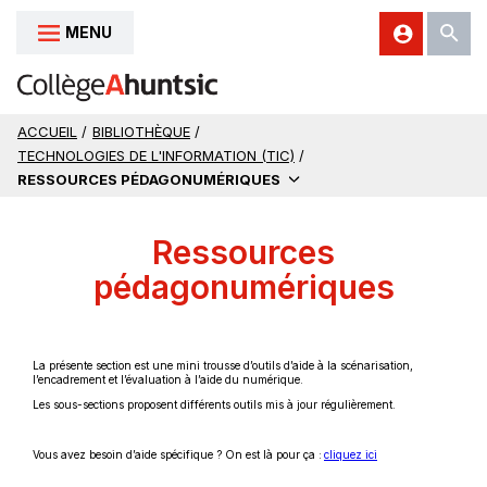
MENU
Aller au contenu
ACCUEIL
/
BIBLIOTHÈQUE
/
TECHNOLOGIES DE L'INFORMATION (TIC)
/
RESSOURCES PÉDAGONUMÉRIQUES
Ressources
pédagonumériques
La présente section est une mini trousse d’outils d’aide à la scénarisation,
l’encadrement et l’évaluation à l’aide du numérique.
Les sous-sections proposent différents outils mis à jour régulièrement.
C
Vous avez besoin d’aide spécifique ? On est là pour ça :
cliquez ici
e
l
i