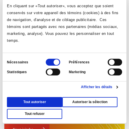
En cliquant sur «Tout autoriser», vous acceptez que soient
conservés sur votre appareil des témoins (cookies) à des fins
de navigation, d'analyse et de ciblage publicitaire. Ces
témoins sont partagés avec nos partenaires (médias sociaux,
marketing, analyse). Vous pouvez les personnaliser en tout
temps.
Perfectionnement
Sélection
Nécessaires
Préférences
du
Statistiques
Marketing
consentement
Afficher les détails
Tout autoriser
Autoriser la sélection
Tout refuser