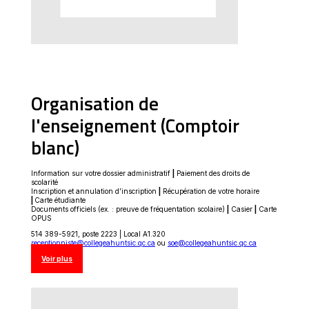
Organisation de
l'enseignement (Comptoir
blanc)
Information sur votre dossier administratif
|
Paiement des droits de
scolarité
Inscription et annulation d’inscription
|
Récupération de votre horaire
|
Carte étudiante
Documents officiels (ex. : preuve de fréquentation scolaire)
|
Casier
|
Carte
OPUS
514 389-5921, poste 2223 | Local A1.320
receptionniste@collegeahuntsic.qc.ca
ou
soe@collegeahuntsic.qc.ca
Ce
Voir plus
lien
s'ouvrira
dans
une
nouvelle