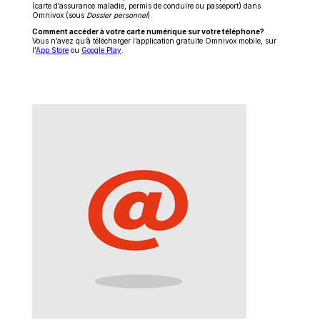
(carte d’assurance maladie, permis de conduire ou passeport) dans
Omnivox (sous
Dossier personnel
).
Comment accéder à votre carte numérique sur votre téléphone?
Vous n’avez qu’à télécharger l’application gratuite Omnivox mobile, sur
Ce
Ce
l’
App Store
ou
Google Play
.
lien
lien
s'ouvrira
s'ouvrira
dans
dans
une
une
nouvelle
nouvelle
fenêtre
fenêtre