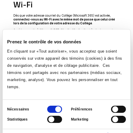
Wi-Fi
Dès que votre adresse courriel du Collège (Microsoft 365) est activée,
connectez-vous au Wi-Fi avec le même mot de passe que celui créé
lors de la configuration de votre adresse du Collège
.
Accédez ensuite à Microsoft 365, Moodle, MesApplis et à plusieurs autres
ressources en ligne pour étudier, collaborer et communiquer.
Vous développerez vos compétences numériques durant vos études avec
Prenez le contrôle de vos données
les applications de vos cours. Participez à des
ateliers pour renforcer votre
Ce
compétence numérique
.
En cliquant sur «Tout autoriser», vous acceptez que soient
lien
Ce
En cas de difficulté, l'
assistance informatique
est là pour vous aider.
s'ouvrira
conservés sur votre appareil des témoins (cookies) à des fins
lien
dans
s'ouvrira
une
de navigation, d'analyse et de ciblage publicitaire. Ces
dans
nouvelle
une
fenêtre
témoins sont partagés avec nos partenaires (médias sociaux,
nouvelle
fenêtre
marketing, analyse). Vous pouvez les personnaliser en tout
temps.
Sélection
Nécessaires
Préférences
du
Statistiques
Marketing
consentement