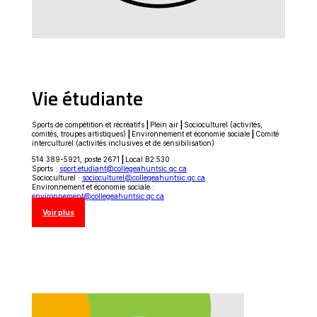
Vie étudiante
Sports de compétition et récréatifs
|
Plein air
|
Socioculturel (activités,
comités, troupes artistiques)
|
Environnement et économie sociale
|
Comité
interculturel (activités inclusives et de sensibilisation)
514 389-5921, poste 2671
|
Local B2.530
Sports :
sport.etudiant@collegeahuntsic.qc.ca
Socioculturel :
socioculturel@collegeahuntsic.qc.ca
Environnement et économie sociale :
environnement@collegeahuntsic.qc.ca
Voir plus