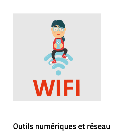
lien
s'ouvrira
dans
une
nouvelle
fenêtre
Outils numériques et réseau