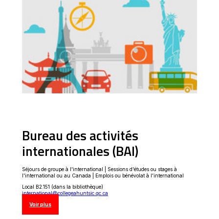
Bureau des activités
internationales (BAI)
Séjours de groupe à l'international | Sessions d'études ou stages à
l'international ou au Canada | Emplois ou bénévolat à l'international
Local B2.151 (dans la bibliothèque)
international@collegeahuntsic.qc.ca
Ce
Voir plus
lien
s'ouvrira