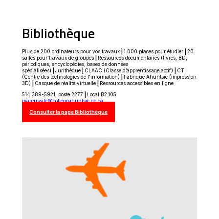
Bibliothèque
Plus de 200 ordinateurs pour vos travaux
|
1 000 places pour étudier
|
20
salles pour travaux de groupes
|
Ressources documentaires (livres, BD,
périodiques, encyclopédies, bases de données
spécialisées)
|
Jurithèque
|
CLAAC (Classe d’apprentissage actif)
|
CTI
(Centre des technologies de l’information)
|
Fabrique Ahuntsic (impression
3D)
|
Casque de réalité virtuelle
|
Ressources accessibles en ligne
514 389-5921, poste 2277
|
Local B2.105
mareussite@collegeahuntsic.qc.ca
Ce
Consulter la page Bibliothèque
lien
s'ouvrira
dans
une
nouvelle
fenêtre