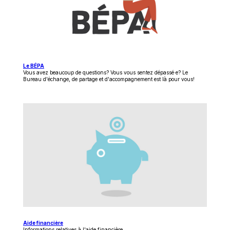
Ce
Le BÉPA
lien
Vous avez beaucoup de questions? Vous vous sentez dépassé·e? Le
s'ouvrira
Bureau d'échange, de partage et d'accompagnement est là pour vous!
dans
une
nouvelle
fenêtre
Ce
Aide financière
lien
Informations relatives à l'aide financière.