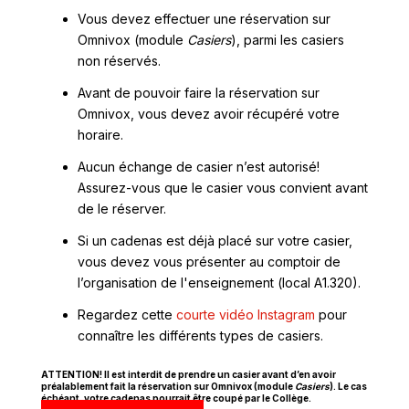
Vous devez effectuer une réservation sur
Omnivox (module
Casiers
), parmi les casiers
non réservés.
Avant de pouvoir faire la réservation sur
Omnivox, vous devez avoir récupéré votre
horaire.
Aucun échange de casier n’est autorisé!
Assurez-vous que le casier vous convient avant
de le réserver.
Si un cadenas est déjà placé sur votre casier,
vous devez vous présenter au comptoir de
l’organisation de l'enseignement (local A1.320).
Ce
Regardez cette
courte vidéo Instagram
pour
lien
connaître les différents types de casiers.
s'ouvrira
ATTENTION! Il est interdit de prendre un casier avant d’en avoir
dans
préalablement fait la réservation sur Omnivox (module
Casiers
). Le cas
une
échéant, votre cadenas pourrait être coupé par le Collège.