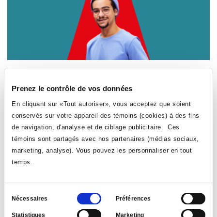
081.B6
Tremplin DEC - Mise à niveau
Prenez le contrôle de vos données
Cheminement Tremplin DEC
En cliquant sur «Tout autoriser», vous acceptez que soient
conservés sur votre appareil des témoins (cookies) à des fins
Ce cheminement vous permet de préciser votre choix
d’études en vous offrant la possibilité d’obtenir les
de navigation, d'analyse et de ciblage publicitaire. Ces
préalables pour faire une demande dans le programme de
témoins sont partagés avec nos partenaires (médias sociaux,
votre choix.
marketing, analyse). Vous pouvez les personnaliser en tout
temps.
Sélection
Nécessaires
Préférences
du
Statistiques
Marketing