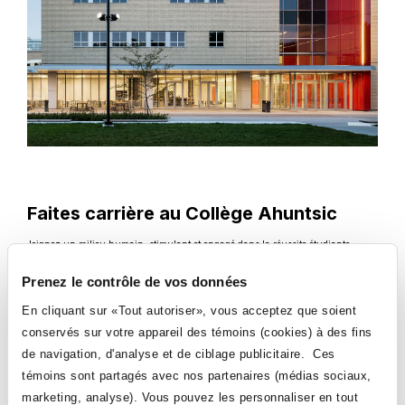
Faites carrière au Collège Ahuntsic
Joignez un milieu humain, stimulant et engagé dans la réussite étudiante.
Prenez le contrôle de vos données
Ce
Voir les emplois disponibles
lien
En cliquant sur «Tout autoriser», vous acceptez que soient
s'ouvrira
dans
conservés sur votre appareil des témoins (cookies) à des fins
une
nouvelle
de navigation, d'analyse et de ciblage publicitaire. Ces
fenêtre
témoins sont partagés avec nos partenaires (médias sociaux,
marketing, analyse). Vous pouvez les personnaliser en tout