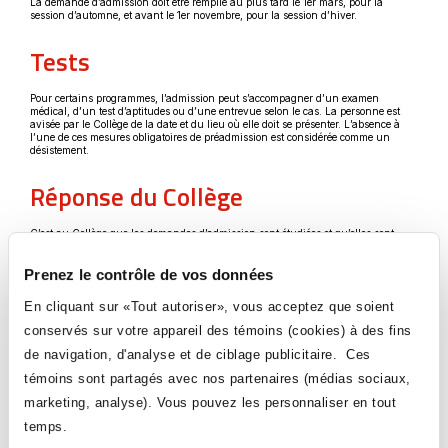
La demande d’admission doit être remplie au plus tard le 1er mars, pour la
session d’automne, et avant le 1er novembre, pour la session d’hiver.
Tests
Pour certains programmes, l’admission peut s’accompagner d’un examen
médical, d’un test d’aptitudes ou d’une entrevue selon le cas. La personne est
avisée par le Collège de la date et du lieu où elle doit se présenter. L’absence à
l’une de ces mesures obligatoires de préadmission est considérée comme un
désistement.
Réponse du Collège
C’est au Collège que les demandes d’admission sont étudiées et qu’elles sont
acceptées ou refusées. La réponse du Collège aux demandes d’admission du
SRAM est publiée sur le site du SRAM dans les dossiers en ligne des candidats.
Prenez le contrôle de vos données
Les dates de publication des verdicts sont disponibles sur le site du SRAM et
varient selon le tour d’admission et la session.
En cliquant sur «Tout autoriser», vous acceptez que soient
conservés sur votre appareil des témoins (cookies) à des fins
de navigation, d'analyse et de ciblage publicitaire. Ces
témoins sont partagés avec nos partenaires (médias sociaux,
marketing, analyse). Vous pouvez les personnaliser en tout
Suivez-nous
temps.