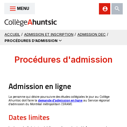
MENU
Aller au contenu
ACCUEIL
/
ADMISSION ET INSCRIPTION
/
ADMISSION DEC
/
PROCÉDURES D'ADMISSION
Procédures d'admission
Admission en ligne
La personne qui désire poursuivre des études collégiales le jour au Collège
Ce
Ahuntsic doit faire la
demande d'admission en ligne
au Service régional
lien
d’admission du Montréal métropolitain (SRAM).
s'ouvrira
dans
Dates limites
une
nouvelle
fenêtre