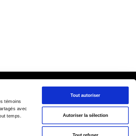
Tout autoriser
cueil
ira
es témoins
partagés avec
Autoriser la sélection
out temps.
lle
RIÈRE
re
Tout refuser