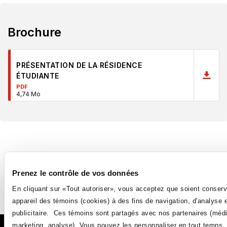
Brochure
PRÉSENTATION DE LA RÉSIDENCE
ÉTUDIANTE
PDF
4,74 Mo
Prenez le contrôle de vos données
Suivez-nous
En cliquant sur «Tout autoriser», vous acceptez que soient conserv
Ce
Ce
Ce
Ce
appareil des témoins (cookies) à des fins de navigation, d'analyse 
lien
lien
lien
lien
publicitaire. Ces témoins sont partagés avec nos partenaires (méd
s'ouvrira
s'ouvrira
s'ouvrira
s'ouvrira
marketing, analyse). Vous pouvez les personnaliser en tout temps.