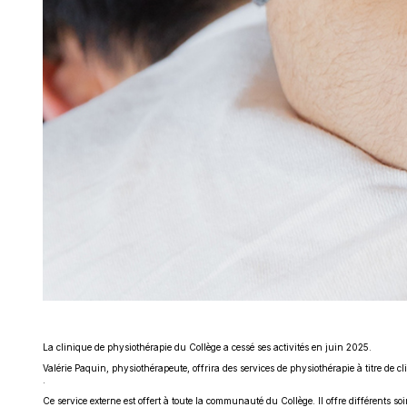
La clinique de physiothérapie du Collège a cessé ses activités en juin 2025.
Valérie Paquin, physiothérapeute, offrira des services de physiothérapie à titre de c
Ce
.
lien
Ce service externe est offert à toute la communauté du Collège. Il offre différents s
s'ouvrira