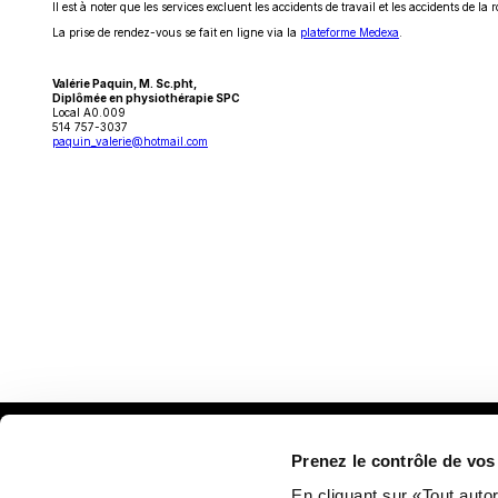
Il est à noter que les services excluent les accidents de travail et les accidents de la r
dans
une
Ce
La prise de rendez-vous se fait en ligne via la
plateforme Medexa
.
nouvelle
lien
fenêtre
s'ouvrira
dans
Valérie Paquin, M. Sc.pht,
une
Diplômée en physiothérapie SPC
nouvelle
Local A0.009
fenêtre
514 757-3037
paquin_valerie@hotmail.com
Prenez le contrôle de vo
Plan
En cliquant sur «Tout auto