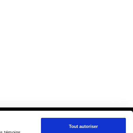
Tout autoriser
cueil
es témoins