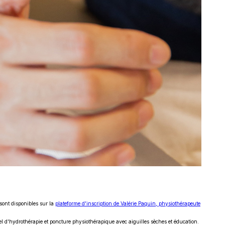
 sont disponibles sur la
plateforme d'inscription de Valérie Paquin, physiothérapeute
riel d'hydrothérapie et poncture physiothérapique avec aiguilles sèches et éducation.