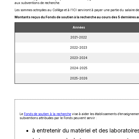
aux subventions de recherche.
fenêtre
Les sommes octroyées au Collège et à l’ICI serviront à payer une partie du salaire de
Montants reçus du Fonds de soutien à la recherche au cours des 5 dernières a
Années
2021-2022
2022-2023
2023-2024
2024-2025
2025-2026
Ce
Le
Fonds de soutien à la recherche
vise à aider les établissements d’enseignemen
lien
subventions attribuées par le Fonds peuvent servir :
s'ouvrira
dans
à entretenir du matériel et des laboratoir
une
nouvelle
fenêtre