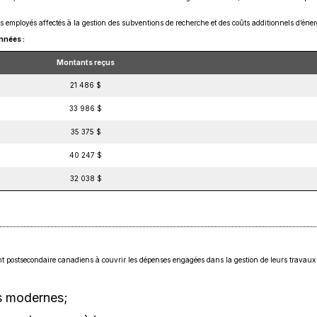
nouvelle
fenêtre
s employés affectés à la gestion des subventions de recherche et des coûts additionnels d’énerg
nnées :
Montants reçus
21 486 $
33 986 $
35 375 $
40 247 $
32 038 $
t postsecondaire canadiens à couvrir les dépenses engagées dans la gestion de leurs travaux 
es modernes;