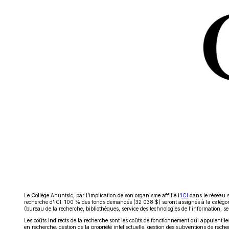
Ce
Le Collège Ahuntsic, par l’implication de son organisme affilié l’
ICI
dans le réseau s
lien
recherche d'ICI. 100 % des fonds demandés (32 038 $) seront assignés à la catégo
s'ouvrira
(bureau de la recherche, bibliothèques, service des technologies de l’information, 
dans
Les coûts indirects de la recherche sont les coûts de fonctionnement qui appuient les
une
en recherche, gestion de la propriété intellectuelle, gestion des subventions de rec
nouvelle