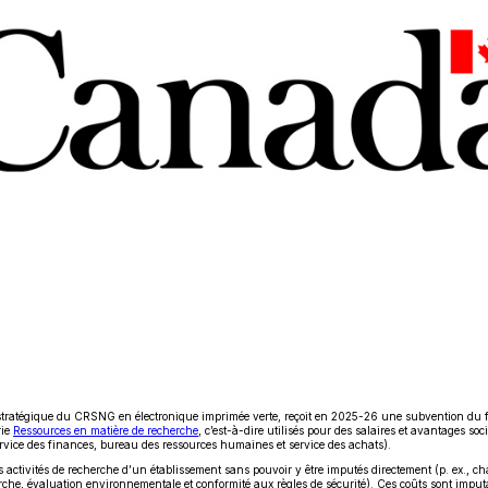
tratégique du CRSNG en électronique imprimée verte, reçoit en 2025-26 une subvention du fon
Ce
rie
Ressources en matière de recherche
, c’est-à-dire utilisés pour des salaires et avantages 
lien
service des finances, bureau des ressources humaines et service des achats).
s'ouvrira
 activités de recherche d’un établissement sans pouvoir y être imputés directement (p. ex., cha
dans
herche, évaluation environnementale et conformité aux règles de sécurité). Ces coûts sont imput
une