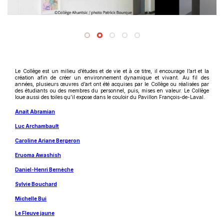
Le Collège est un milieu d’études et de vie et à ce titre, il encourage l’art et la
création afin de créer un environnement dynamique et vivant. Au fil des
années, plusieurs œuvres d’art ont été acquises par le Collège ou réalisées par
des étudiants ou des membres du personnel, puis, mises en valeur. Le Collège
loue aussi des toiles qu’il expose dans le couloir du Pavillon François-de-Laval.
Ce
Anait Abramian
lien
s'ouvrira
Ce
Luc Archambault
dans
lien
une
s'ouvrira
Ce
Caroline Ariane Bergeron
nouvelle
dans
lien
fenêtre
une
s'ouvrira
Ce
Eruoma Awashish
nouvelle
dans
lien
fenêtre
une
s'ouvrira
Ce
Daniel-Henri Bernèche
nouvelle
dans
lien
fenêtre
une
s'ouvrira
Ce
Sylvie Bouchard
nouvelle
dans
lien
fenêtre
une
s'ouvrira
Ce
Michelle Bui
nouvelle
dans
lien
fenêtre
une
s'ouvrira
Ce
Le Fleuve jaune
nouvelle
dans
lien
fenêtre
une