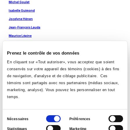
s'ouvrira
Ce
Michel Goulet
nouvelle
dans
lien
fenêtre
une
s'ouvrira
Ce
Isabelle Guimond
nouvelle
dans
lien
fenêtre
une
s'ouvrira
Ce
Jocelyne Hénen
nouvelle
dans
lien
fenêtre
une
s'ouvrira
Ce
Jean-François Lauda
nouvelle
dans
lien
fenêtre
une
s'ouvrira
Ce
Maurice Lépine
nouvelle
dans
lien
fenêtre
une
s'ouvrira
Ce
Corliss Mackid
nouvelle
dans
lien
fenêtre
une
s'ouvrira
Ce
Prenez le contrôle de vos données
Marvano
nouvelle
dans
lien
fenêtre
une
s'ouvrira
Ce
Katherine Melançon
En cliquant sur «Tout autoriser», vous acceptez que soient
nouvelle
dans
lien
fenêtre
une
s'ouvrira
conservés sur votre appareil des témoins (cookies) à des fins
Ce
Norval Morrisseau
nouvelle
dans
lien
fenêtre
de navigation, d'analyse et de ciblage publicitaire. Ces
une
s'ouvrira
Ce
Richard Purdy
nouvelle
dans
lien
témoins sont partagés avec nos partenaires (médias sociaux,
fenêtre
une
s'ouvrira
Ce
Mariette Rousseau-Vermette
nouvelle
dans
marketing, analyse). Vous pouvez les personnaliser en tout
lien
fenêtre
une
s'ouvrira
Ce
Amer Rust
nouvelle
temps.
dans
lien
fenêtre
une
s'ouvrira
Ce
Michel Tremblay
nouvelle
dans
lien
fenêtre
une
s'ouvrira
nouvelle
dans
Sélection
fenêtre
une
Nécessaires
Préférences
nouvelle
du
fenêtre
Statistiques
Marketing