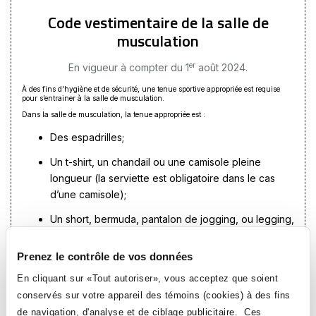
Code vestimentaire de la salle de
musculation
er
En vigueur à compter du 1
août 2024.
À des fins d'hygiène et de sécurité, une tenue sportive appropriée est requise
pour s’entrainer à la salle de musculation.
Dans la salle de musculation, la tenue appropriée est :
Des espadrilles;
Un t-shirt, un chandail ou une camisole pleine
longueur (la serviette est obligatoire dans le cas
d’une camisole);
Un short, bermuda, pantalon de jogging, ou legging,
dont la longueur minimale est à la mi-cuisse.
Prenez le contrôle de vos données
Ces vêtements doivent être propres et ne pas être déchirés.
En cliquant sur «Tout autoriser», vous acceptez que soient
Ce code vestimentaire est nécessaire puisque le Collège a à cœur d’offrir un
espace d’entrainement sécuritaire et hygiénique avec un équipement en bon
conservés sur votre appareil des témoins (cookies) à des fins
état. En effet, le contact de l’équipement avec la sudation humaine entraîne la
dégradation des équipements et favorise la propagation des maladies. Ainsi, tout
de navigation, d'analyse et de ciblage publicitaire. Ces