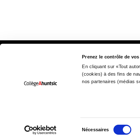
Prenez le contrôle de vo
Plan
En cliquant sur «Tout auto
(cookies) à des fins de na
nos partenaires (médias s
Sélection
Nécessaires
2026 Collège Ahuntsic Tous droits réservés
Politiques de confidentiali
du