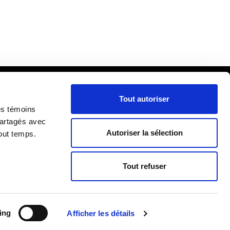
Tout autoriser
cueil
es témoins
ira
partagés avec
Autoriser la sélection
out temps.
lle
RIÈRE
re
Tout refuser
ing
Afficher les détails