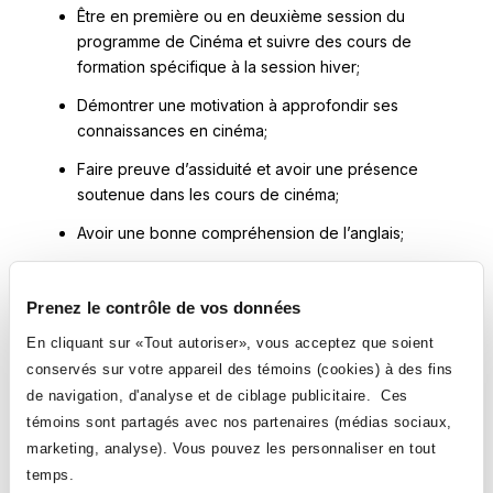
Être en première ou en deuxième session du
programme de Cinéma et suivre des cours de
formation spécifique à la session hiver;
Démontrer une motivation à approfondir ses
connaissances en cinéma;
Faire preuve d’assiduité et avoir une présence
soutenue dans les cours de cinéma;
Avoir une bonne compréhension de l’anglais;
Être en voie de réussir ses études en Cinéma;
Prenez le contrôle de vos données
S’impliquer activement et participer aux activités du
département.
En cliquant sur «Tout autoriser», vous acceptez que soient
conservés sur votre appareil des témoins (cookies) à des fins
COMPOSITION DU GROUPE
de navigation, d'analyse et de ciblage publicitaire. Ces
témoins sont partagés avec nos partenaires (médias sociaux,
Nombre maximal d’étudiant·es : 20
marketing, analyse). Vous pouvez les personnaliser en tout
Accompagnateur·trices : 2
temps.