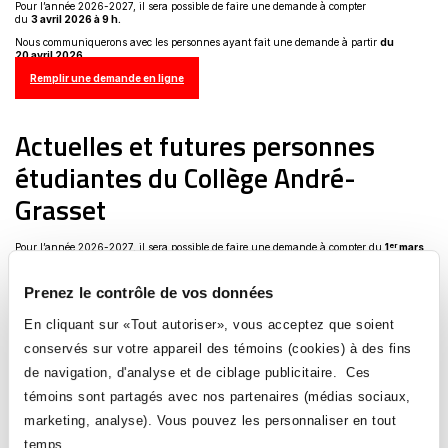
Pour l’année 2026-2027, il sera possible de faire une demande à compter
du
3 avril 2026 à 9 h.
Nous communiquerons avec les personnes ayant fait une demande à partir
du
20 avril 2026.
Ce
Remplir une demande en ligne
lien
s'ouvrira
dans
une
Actuelles et futures personnes
nouvelle
fenêtre
étudiantes du Collège André-
Grasset
er
Pour l’année 2026-2027, il sera possible de faire une demande à compter du
1
mars
2026 à 9 h.
er
Nous communiquerons avec les personnes ayant fait une demande à partir
du
1
avril
Prenez le contrôle de vos données
2026.
Ce
Remplir une demande en ligne
En cliquant sur «Tout autoriser», vous acceptez que soient
lien
s'ouvrira
conservés sur votre appareil des témoins (cookies) à des fins
dans
une
de navigation, d'analyse et de ciblage publicitaire. Ces
nouvelle
témoins sont partagés avec nos partenaires (médias sociaux,
fenêtre
marketing, analyse). Vous pouvez les personnaliser en tout
Suivez-nous
temps.