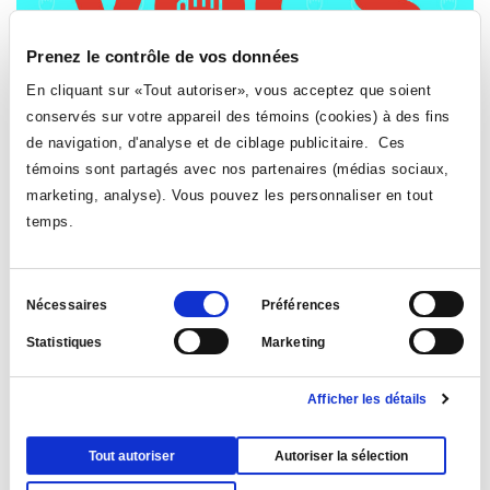
Prenez le contrôle de vos données
En cliquant sur «Tout autoriser», vous acceptez que soient
Journées de la prévention des VACS
conservés sur votre appareil des témoins (cookies) à des fins
de navigation, d'analyse et de ciblage publicitaire. Ces
témoins sont partagés avec nos partenaires (médias sociaux,
marketing, analyse). Vous pouvez les personnaliser en tout
temps.
Sélection
Nécessaires
Préférences
du
Statistiques
Marketing
consentement
S'inscrire aux ateliers
Afficher les détails
Tout autoriser
Autoriser la sélection