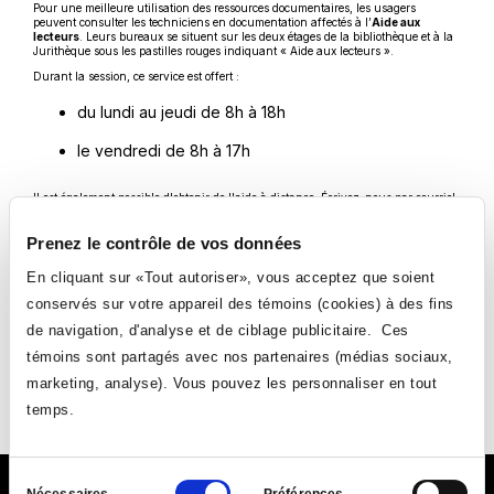
Pour une meilleure utilisation des ressources documentaires, les usagers
peuvent consulter les techniciens en documentation affectés à l’
Aide aux
lecteurs
. Leurs bureaux se situent sur les deux étages de la bibliothèque et à la
Jurithèque sous les pastilles rouges indiquant « Aide aux lecteurs ».
Durant la session, ce service est offert :
du lundi au jeudi de 8h à 18h
le vendredi de 8h à 17h
Il est également possible d'obtenir de l'aide à distance. Écrivez-nous par courriel
à
reussiradistance@collegeahuntsic.qc.ca
ou via le clavardage sur le
catalogue
Ce
Koha
.
lien
Prenez le contrôle de vos données
s'ouvrira
dans
En cliquant sur «Tout autoriser», vous acceptez que soient
une
nouvelle
conservés sur votre appareil des témoins (cookies) à des fins
fenêtre
de navigation, d'analyse et de ciblage publicitaire. Ces
témoins sont partagés avec nos partenaires (médias sociaux,
Suivez-nous
marketing, analyse). Vous pouvez les personnaliser en tout
Ce
Ce
Ce
Ce
temps.
lien
lien
lien
lien
s'ouvrira
s'ouvrira
s'ouvrira
s'ouvrira
Sélection
dans
dans
dans
dans
Nécessaires
Préférences