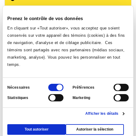
Vous bénéficierez d'un choix de cours aussi diversifié que
vous débutiez le cheminement à la session d'automne ou à
Prenez le contrôle de vos données
la session d'hiver.
En cliquant sur «Tout autoriser», vous acceptez que soient
conservés sur votre appareil des témoins (cookies) à des fins
de navigation, d'analyse et de ciblage publicitaire. Ces
témoins sont partagés avec nos partenaires (médias sociaux,
marketing, analyse). Vous pouvez les personnaliser en tout
temps.
Sélection
Nécessaires
Préférences
du
Statistiques
Marketing
consentement
Préciser le choix de programme souhaité
Afficher les détails
Tout autoriser
Autoriser la sélection
Bénéficier du support d’une équipe