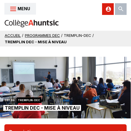
MENU
Aller au contenu
ACCUEIL
/
PROGRAMMES DEC
/ TREMPLIN-DEC /
TREMPLIN DEC - MISE À NIVEAU
081.B6
TREMPLIN-DEC
|
TREMPLIN DEC - MISE À NIVEAU
CHEMINEMENT
TREMPLIN
DEC